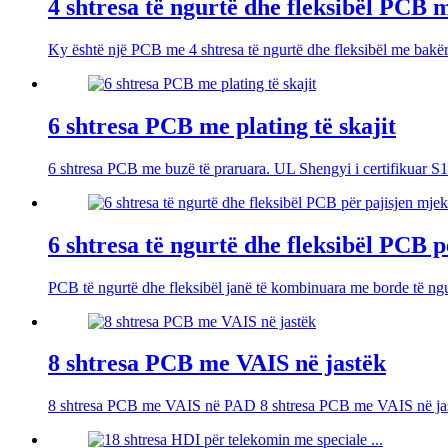
4 shtresa të ngurtë dhe fleksibël PCB 
Ky është një PCB me 4 shtresa të ngurtë dhe fleksibël me bakër
6 shtresa PCB me plating të skajit
6 shtresa PCB me buzë të praruara. UL Shengyi i certifikuar 
6 shtresa të ngurtë dhe fleksibël PCB 
PCB të ngurtë dhe fleksibël janë të kombinuara me borde të ngur
8 shtresa PCB me VAIS në jastëk
8 shtresa PCB me VAIS në PAD 8 shtresa PCB me VAIS në ja