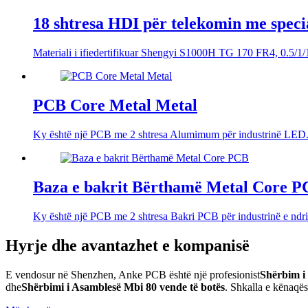
18 shtresa HDI për telekomin me special
Materiali i ifiedertifikuar Shengyi S1000H TG 170 FR4, 0.5/1/1/0
PCB Core Metal Metal
Ky është një PCB me 2 shtresa Alumimum për industrinë LED. 
Baza e bakrit Bërthamë Metal Core 
Ky është një PCB me 2 shtresa Bakri PCB për industrinë e ndri
Hyrje dhe avantazhet e kompanisë
E vendosur në Shenzhen, Anke PCB është një profesionist
Shërbim i
dhe
Shërbimi i Asamblesë Mbi 80 vende të botës
. Shkalla e kënaqës