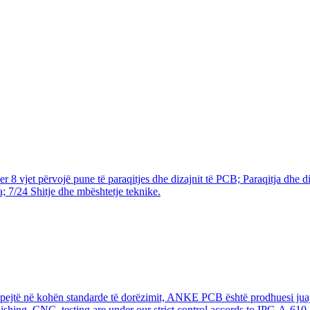
r 8 vjet përvojë pune të paraqitjes dhe dizajnit të PCB; Paraqitja dhe d
; 7/24 Shitje dhe mbështetje teknike.
shpejtë në kohën standarde të dorëzimit, ANKE PCB është prodhuesi juaj
finishing, CNC, testing are under our strict control accords to IPC-A-610.