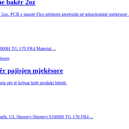
me bakër 2oz
 2oz. PCB e ngurtë Flex përdoret gjerësisht në teknologjinë mjekësore .
S1000H TG 170 FR4 Material ...
për pajisjen mjekësore
ta për të krijuar këtë produkt hibrid.
stëk. UL Shengyi Shengyi S1000H TG 170 FR4 ...