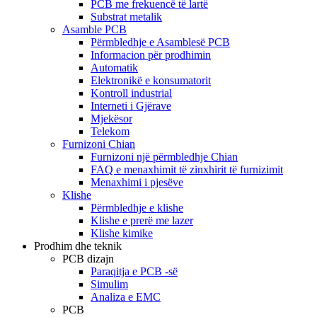
PCB me frekuencë të lartë
Substrat metalik
Asamble PCB
Përmbledhje e Asamblesë PCB
Informacion për prodhimin
Automatik
Elektronikë e konsumatorit
Kontroll industrial
Interneti i Gjërave
Mjekësor
Telekom
Furnizoni Chian
Furnizoni një përmbledhje Chian
FAQ e menaxhimit të zinxhirit të furnizimit
Menaxhimi i pjesëve
Klishe
Përmbledhje e klishe
Klishe e prerë me lazer
Klishe kimike
Prodhim dhe teknik
PCB dizajn
Paraqitja e PCB -së
Simulim
Analiza e EMC
PCB