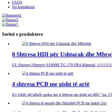
FAQS
Na kontaktoni
Serinë e produkteve
0 Shtresa HDI për Ushtarak dhe Mbroj
UL Shengyi Shengyi S1000H TG 170 FR4 Material, 1/1/1/1/1/1/
4 shtresa PCB me gisht të artë
Ky është një tabelë qarku me 4 shtresa me gisht ari 40U ”au. UL 