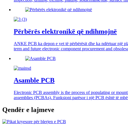
Përbërës elektronikë që ndihmojnë
ANKE PCB ka depon e vet të përbërësit dhe ka ndërtuar një plat
term and future electronic component procurement and obsoles
Asamble PCB
Electronic PCB assembly is the process of populating or mounti
assemblies (PCBAs). Funksioni parësor i një PCB është të mbësht
Qendër e lajmeve