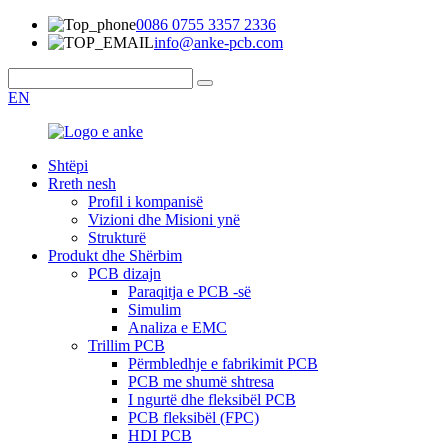
0086 0755 3357 2336
info@anke-pcb.com
EN
Shtëpi
Rreth nesh
Profil i kompanisë
Vizioni dhe Misioni ynë
Strukturë
Produkt dhe Shërbim
PCB dizajn
Paraqitja e PCB -së
Simulim
Analiza e EMC
Trillim PCB
Përmbledhje e fabrikimit PCB
PCB me shumë shtresa
I ngurtë dhe fleksibël PCB
PCB fleksibël (FPC)
HDI PCB