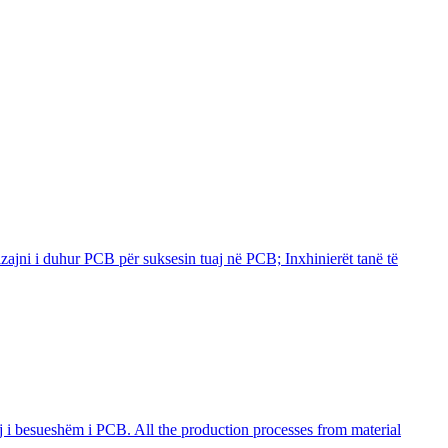
izajni i duhur PCB për suksesin tuaj në PCB; Inxhinierët tanë të
 i besueshëm i PCB. All the production processes from material