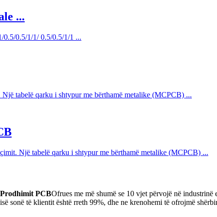
e ...
.5/0.5/1/1/ 0.5/0.5/1/1 ...
Një tabelë qarku i shtypur me bërthamë metalike (MCPCB) ...
PCB
çimit. Një tabelë qarku i shtypur me bërthamë metalike (MCPCB) ...
 Prodhimit PCB
Ofrues me më shumë se 10 vjet përvojë në industrinë e
isë sonë të klientit është rreth 99%, dhe ne krenohemi të ofrojmë shërbi