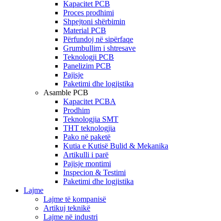
Kapacitet PCB
Proces prodhimi
Shpejtoni shërbimin
Material PCB
Përfundoj në sipërfaqe
Grumbullim i shtresave
Teknologji PCB
Panelizim PCB
Pajisje
Paketimi dhe logjistika
Asamble PCB
Kapacitet PCBA
Prodhim
Teknologjia SMT
THT teknologjia
Pako në paketë
Kutia e Kutisë Bulid & Mekanika
Artikulli i parë
Pajisje montimi
Inspecion & Testimi
Paketimi dhe logjistika
Lajme
Lajme të kompanisë
Artikuj teknikë
Lajme në industri