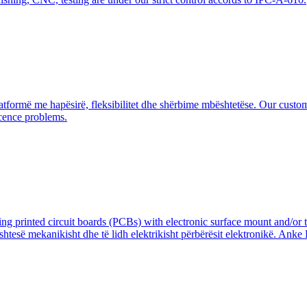
formë me hapësirë, fleksibilitet dhe shërbime mbështetëse. Our customi
cence problems.
ng printed circuit boards (PCBs) with electronic surface mount and/or 
esë mekanikisht dhe të lidh elektrikisht përbërësit elektronikë. Anke 