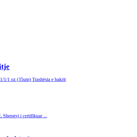
tje
1/1 oz (35um) Trashësia e bakrit
Shengyi i certifikuar ...