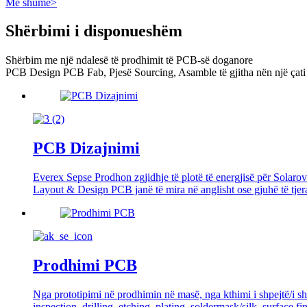
Më shumë>
Shërbimi i disponueshëm
Shërbim me një ndalesë të prodhimit të PCB-së doganore
PCB Design PCB Fab, Pjesë Sourcing, Asamble të gjitha nën një çati
PCB Dizajnimi
Everex Sepse Prodhon zgjidhje të plotë të energjisë për Solarove
Layout & Design PCB janë të mira në anglisht ose gjuhë të tjera
Prodhimi PCB
Nga prototipimi në prodhimin në masë, nga kthimi i shpejtë/i 
inspection, drilling, etching, plating, soldermask/silk, surface 